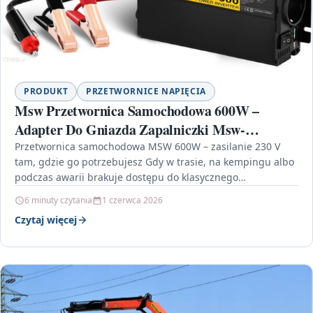
PRODUKT
PRZETWORNICE NAPIĘCIA
Msw Przetwornica Samochodowa 600W –
Adapter Do Gniazda Zapalniczki Msw-
Cpi600Ms
Przetwornica samochodowa MSW 600W – zasilanie 230 V
tam, gdzie go potrzebujesz Gdy w trasie, na kempingu albo
podczas awarii brakuje dostępu do klasycznego…
6 minuty czytania
1 czerwca 2026
Czytaj więcej