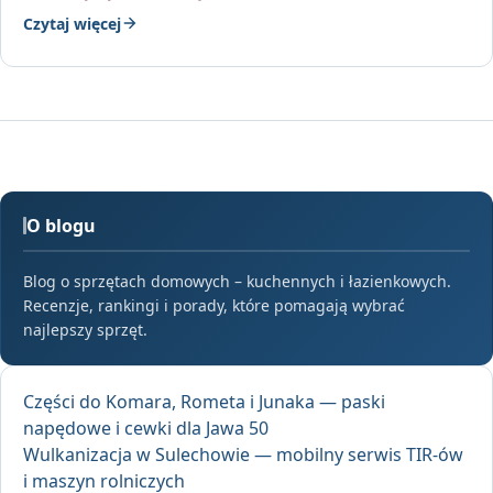
Czytaj więcej
O blogu
Blog o sprzętach domowych – kuchennych i łazienkowych.
Recenzje, rankingi i porady, które pomagają wybrać
najlepszy sprzęt.
Części do Komara, Rometa i Junaka — paski
napędowe i cewki dla Jawa 50
Wulkanizacja w Sulechowie — mobilny serwis TIR-ów
i maszyn rolniczych