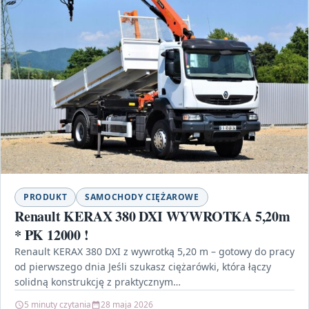
PRODUKT
SAMOCHODY CIĘŻAROWE
Renault KERAX 380 DXI WYWROTKA 5,20m
* PK 12000 !
Renault KERAX 380 DXI z wywrotką 5,20 m – gotowy do pracy
od pierwszego dnia Jeśli szukasz ciężarówki, która łączy
solidną konstrukcję z praktycznym…
5 minuty czytania
28 maja 2026