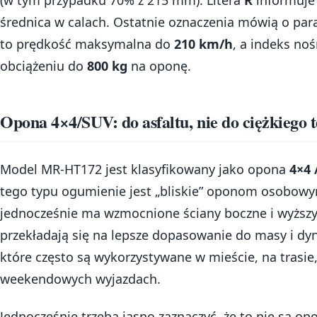
(w tym przypadku 70% z 215 mm). Litera
R
informuje 
średnica w calach. Ostatnie oznaczenia mówią o pa
to prędkość maksymalna do
210 km/h
, a indeks no
obciążeniu do
800 kg
na oponę.
Opona 4×4/SUV: do asfaltu, nie do ciężkiego 
Model MR-HT172 jest klasyfikowany jako opona
4×4 
tego typu ogumienie jest „bliskie” oponom osobow
jednocześnie ma wzmocnione ściany boczne i wyższy 
przekładają się na lepsze dopasowanie do masy i d
które często są wykorzystywane w mieście, na trasie
weekendowych wyjazdach.
Jednocześnie trzeba jasno zaznaczyć, że to nie są op