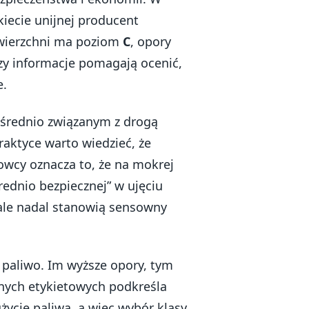
kiecie unijnej producent
awierzchni ma poziom
C
, opory
rzy informacje pomagają ocenić,
e.
średnio związanym z drogą
raktyce warto wiedzieć, że
rowcy oznacza to, że na mokrej
ednio bezpiecznej” w ujęciu
, ale nadal stanowią sensowny
paliwo. Im wyższe opory, tym
anych etykietowych podkreśla
życie paliwa, a więc wybór klasy