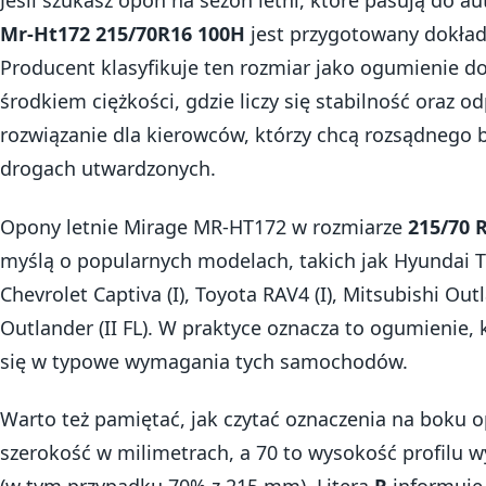
Jeśli szukasz opon na sezon letni, które pasują do a
Mr-Ht172 215/70R16 100H
jest przygotowany dokład
Producent klasyfikuje ten rozmiar jako ogumienie 
środkiem ciężkości, gdzie liczy się stabilność oraz 
rozwiązanie dla kierowców, którzy chcą rozsądnego 
drogach utwardzonych.
Opony letnie Mirage MR-HT172 w rozmiarze
215/70 
myślą o popularnych modelach, takich jak Hyundai Tuc
Chevrolet Captiva (I), Toyota RAV4 (I), Mitsubishi Outl
Outlander (II FL). W praktyce oznacza to ogumienie
się w typowe wymagania tych samochodów.
Warto też pamiętać, jak czytać oznaczenia na boku o
szerokość w milimetrach, a 70 to wysokość profilu w