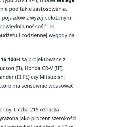
ut typu SUV i 4×4, model
Mirage
nie pod takie zastosowania.
do pojazdów z wyżej położonym
odpowiednia nośność. To
budżetu i codziennej wygody na
R16 100H
są projektowane z
son (II), Honda CR-V (III),
ander (III FL) czy Mitsubishi
, które ma sensownie wpasować
pony. Liczba 215 oznacza
yrażona jako procent szerokości