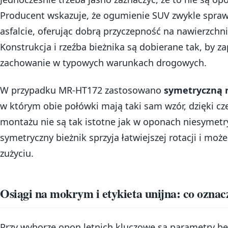
Producent wskazuje, że ogumienie SUV zwykle spraw
asfalcie, oferując dobrą przyczepność na nawierzchn
Konstrukcja i rzeźba bieżnika są dobierane tak, by 
zachowanie w typowych warunkach drogowych.
W przypadku MR-HT172 zastosowano
symetryczną r
w którym obie połówki mają taki sam wzór, dzięki c
montażu nie są tak istotne jak w oponach niesymet
symetryczny bieżnik sprzyja łatwiejszej rotacji i 
zużyciu.
Osiągi na mokrym i etykieta unijna: co oznac
Przy wyborze opon letnich kluczowe są parametry b