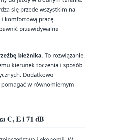
dza się przede wszystkim na
i i komfortową pracę.
zapewnić przewidywalne
zeźbę bieżnika
. To rozwiązanie,
zemu kierunek toczenia i sposób
rycznych. Dodatkowo
może pomagać w równomiernym
za C, E i 71 dB
ezpieczeństwa i ekonomii. W