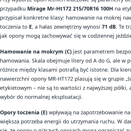
przypadku
Mirage Mr-Ht172 215/70R16 100H
na ety
przypisał konkretne klasy: hamowanie na mokrej n
toczenia to
E
, a hałas zewnętrzny wynosi
71 dB
. Te t
jak opony mogą zachowywać się w codziennej jeździ
Hamowanie na mokrym (C)
jest parametrem bezpo
hamowania. Skala obejmuje litery od A do G, ale w p
różnice między klasami potrafią być istotne. Dla kie
nawierzchni opony MR-HT172 plasują się w grupie „śr
etykietowym – nie są to wartości z najwyższej półki
wybór do normalnej eksploatacji.
Opory toczenia (E)
wpływają na zapotrzebowanie na 
większa potrzeba energii do utrzymania ruchu. W d
się, że opony o niższych oporach mogą ograniczać zu