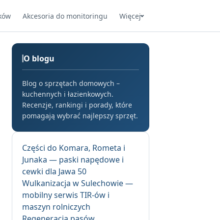
ków
Akcesoria do monitoringu
Więcej
O blogu
Blog o sprzętach domowych –
kuchennych i łazienkowych.
Recenzje, rankingi i porady, które
pomagają wybrać najlepszy sprzęt.
Części do Komara, Rometa i
Junaka — paski napędowe i
cewki dla Jawa 50
Wulkanizacja w Sulechowie —
mobilny serwis TIR-ów i
maszyn rolniczych
Regeneracja pasów