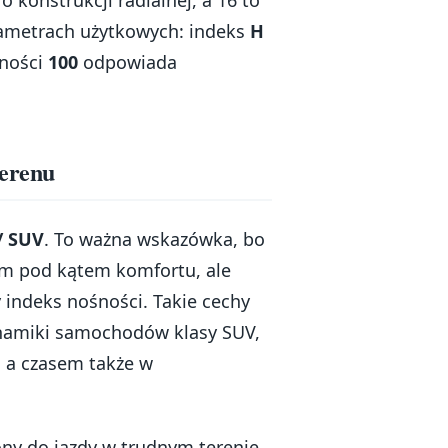
o konstrukcji radialnej, a 16 to
rametrach użytkowych: indeks
H
śności
100
odpowiada
terenu
/ SUV
. To ważna wskazówka, bo
ym pod kątem komfortu, ale
indeks nośności. Takie cechy
ynamiki samochodów klasy SUV,
, a czasem także w
ony do jazdy w trudnym terenie.