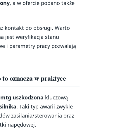
zony
, a w ofercie podano także
az kontakt do obsługi. Warto
a jest weryfikacja stanu
e i parametry pracy pozwalają
o to oznacza w praktyce
0mtg uszkodzona
kluczową
ilnika
. Taki typ awarii zwykle
adów zasilania/sterowania oraz
tki napędowej.