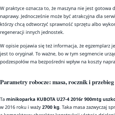
W praktyce oznacza to, że maszyna nie jest gotowa d
naprawy. Jednocześnie może być atrakcyjna dla serw
którzy chcą odtworzyć sprawność sprzętu albo wyko
regeneracji innych jednostek.
W opisie pojawia się też informacja, że egzemplarz 
jest to oryginał. To ważne, bo w tym segmencie urzą
podzespołów ma bezpośredni wpływ na koszty napraw
Parametry robocze: masa, rocznik i przebieg
Ta
minikoparka KUBOTA U27-4 2016r 900mtg uszk
w 2016 roku i waży
2700 kg
. Taka masa zazwyczaj spr
a kompaktowy charakter konstrukcji ułatwia działa