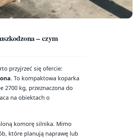
uszkodzona – czym
o przyjrzeć się ofercie:
zona
. To kompaktowa koparka
 2700 kg, przeznaczona do
raca na obiektach o
loną komorę silnika. Mimo
ób, które planują naprawę lub