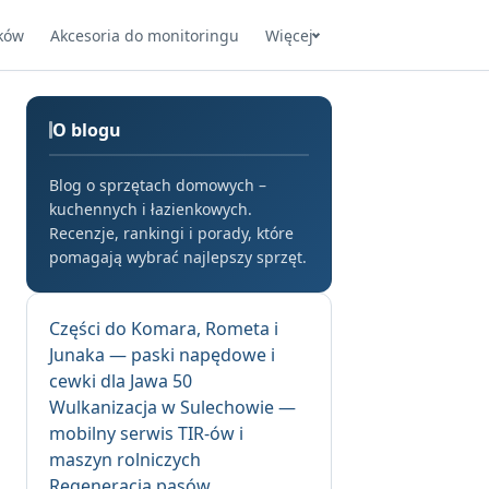
ków
Akcesoria do monitoringu
Więcej
O blogu
Blog o sprzętach domowych –
kuchennych i łazienkowych.
Recenzje, rankingi i porady, które
pomagają wybrać najlepszy sprzęt.
Części do Komara, Rometa i
Junaka — paski napędowe i
cewki dla Jawa 50
Wulkanizacja w Sulechowie —
mobilny serwis TIR-ów i
maszyn rolniczych
Regeneracja pasów