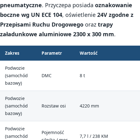
pneumatyczne
. Przyczepa posiada
oznakowanie
boczne wg UN ECE 104
, oświetlenie
24V zgodne z
Przepisami Ruchu Drogowego
oraz
trapy
załadunkowe aluminiowe 2300 x 300 mm
.
Zakres
Parametr
Wartość
Podwozie
(samochód
DMC
8 t
bazowy)
Podwozie
(samochód
Rozstaw osi
4220 mm
bazowy)
Podwozie
Pojemność
(samochód
7,7 l / 238 KM
silnika / moc