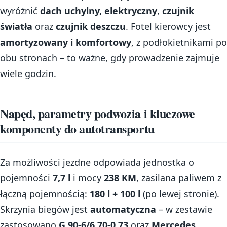
wyróżnić
dach uchylny, elektryczny
,
czujnik
światła
oraz
czujnik deszczu
. Fotel kierowcy jest
amortyzowany i komfortowy
, z podłokietnikami po
obu stronach – to ważne, gdy prowadzenie zajmuje
wiele godzin.
Napęd, parametry podwozia i kluczowe
komponenty do autotransportu
Za możliwości jezdne odpowiada jednostka o
pojemności
7,7 l
i mocy
238 KM
, zasilana paliwem z
łączną pojemnością:
180 l + 100 l
(po lewej stronie).
Skrzynia biegów jest
automatyczna
– w zestawie
zastosowano
G 90-6/6.70-0.73
oraz
Mercedes