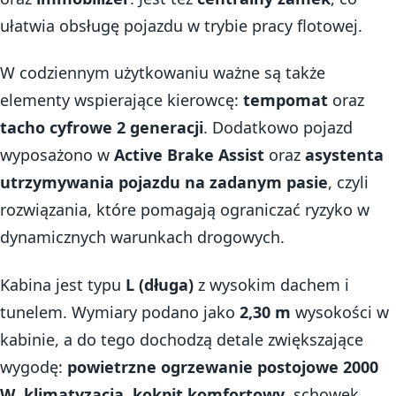
ułatwia obsługę pojazdu w trybie pracy flotowej.
W codziennym użytkowaniu ważne są także
elementy wspierające kierowcę:
tempomat
oraz
tacho cyfrowe 2 generacji
. Dodatkowo pojazd
wyposażono w
Active Brake Assist
oraz
asystenta
utrzymywania pojazdu na zadanym pasie
, czyli
rozwiązania, które pomagają ograniczać ryzyko w
dynamicznych warunkach drogowych.
Kabina jest typu
L (długa)
z wysokim dachem i
tunelem. Wymiary podano jako
2,30 m
wysokości w
kabinie, a do tego dochodzą detale zwiększające
wygodę:
powietrzne ogrzewanie postojowe 2000
W
,
klimatyzacja
,
kokpit komfortowy
, schowek