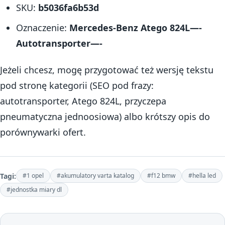
SKU:
b5036fa6b53d
Oznaczenie:
Mercedes-Benz Atego 824L—-
Autotransporter—-
Jeżeli chcesz, mogę przygotować też wersję tekstu
pod stronę kategorii (SEO pod frazy:
autotransporter, Atego 824L, przyczepa
pneumatyczna jednoosiowa) albo krótszy opis do
porównywarki ofert.
Tagi:
#1 opel
#akumulatory varta katalog
#f12 bmw
#hella led
#jednostka miary dl