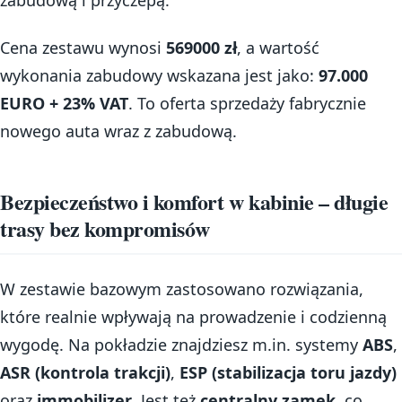
Cena zestawu wynosi
569000 zł
, a wartość
wykonania zabudowy wskazana jest jako:
97.000
EURO + 23% VAT
. To oferta sprzedaży fabrycznie
nowego auta wraz z zabudową.
Bezpieczeństwo i komfort w kabinie – długie
trasy bez kompromisów
W zestawie bazowym zastosowano rozwiązania,
które realnie wpływają na prowadzenie i codzienną
wygodę. Na pokładzie znajdziesz m.in. systemy
ABS
,
ASR (kontrola trakcji)
,
ESP (stabilizacja toru jazdy)
oraz
immobilizer
. Jest też
centralny zamek
, co