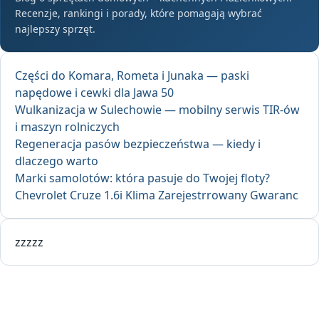
Recenzje, rankingi i porady, które pomagają wybrać
najlepszy sprzęt.
Części do Komara, Rometa i Junaka — paski
napędowe i cewki dla Jawa 50
Wulkanizacja w Sulechowie — mobilny serwis TIR-ów
i maszyn rolniczych
Regeneracja pasów bezpieczeństwa — kiedy i
dlaczego warto
Marki samolotów: która pasuje do Twojej floty?
Chevrolet Cruze 1.6i Klima Zarejestrrowany Gwaranc
zzzzz