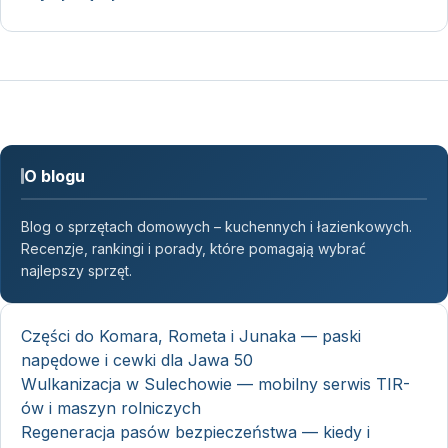
O blogu
Blog o sprzętach domowych – kuchennych i łazienkowych.
Recenzje, rankingi i porady, które pomagają wybrać
najlepszy sprzęt.
Części do Komara, Rometa i Junaka — paski
napędowe i cewki dla Jawa 50
Wulkanizacja w Sulechowie — mobilny serwis TIR-
ów i maszyn rolniczych
Regeneracja pasów bezpieczeństwa — kiedy i