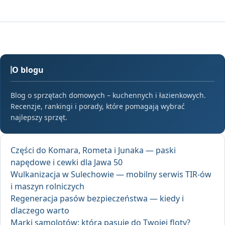
O blogu
Blog o sprzętach domowych – kuchennych i łazienkowych.
Recenzje, rankingi i porady, które pomagają wybrać
najlepszy sprzęt.
Części do Komara, Rometa i Junaka — paski
napędowe i cewki dla Jawa 50
Wulkanizacja w Sulechowie — mobilny serwis TIR-ów
i maszyn rolniczych
Regeneracja pasów bezpieczeństwa — kiedy i
dlaczego warto
Marki samolotów: która pasuje do Twojej floty?