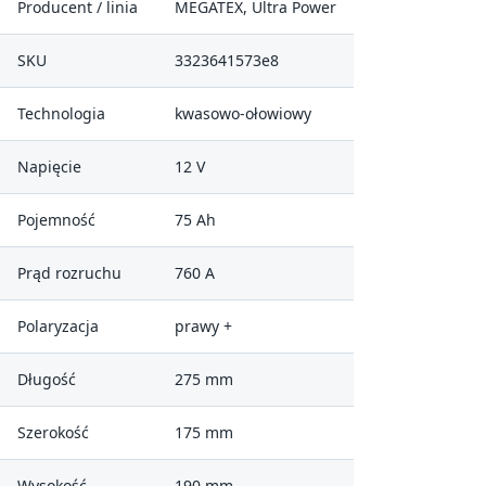
Producent / linia
MEGATEX, Ultra Power
SKU
3323641573e8
Technologia
kwasowo-ołowiowy
Napięcie
12 V
Pojemność
75 Ah
Prąd rozruchu
760 A
Polaryzacja
prawy +
Długość
275 mm
Szerokość
175 mm
Wysokość
190 mm