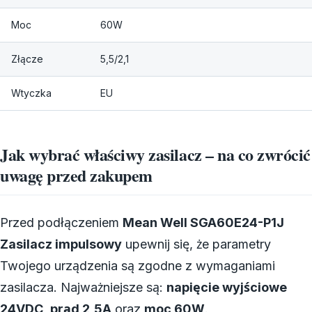
Moc
60W
Złącze
5,5/2,1
Wtyczka
EU
Jak wybrać właściwy zasilacz – na co zwrócić
uwagę przed zakupem
Przed podłączeniem
Mean Well SGA60E24-P1J
Zasilacz impulsowy
upewnij się, że parametry
Twojego urządzenia są zgodne z wymaganiami
zasilacza. Najważniejsze są:
napięcie wyjściowe
24VDC
,
prąd 2,5A
oraz
moc 60W
.