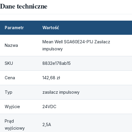
Dane techniczne
Parametr
Wartość
Mean Well SGA60E24-P1J Zasilacz
Nazwa
impulsowy
SKU
8832e178ab15
Cena
142,68 zł
Typ
zasilacz impulsowy
Wyjście
24VDC
Prąd
2,5A
wyjściowy