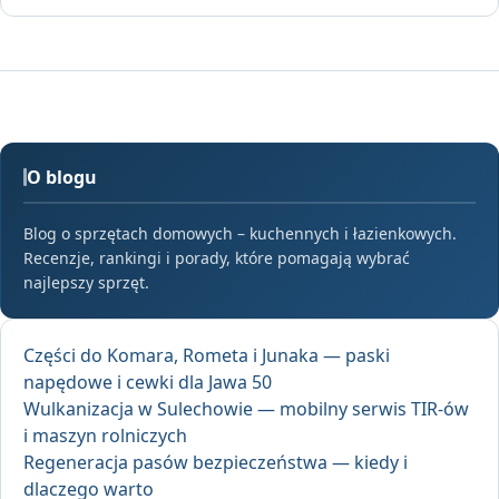
O blogu
Blog o sprzętach domowych – kuchennych i łazienkowych.
Recenzje, rankingi i porady, które pomagają wybrać
najlepszy sprzęt.
Części do Komara, Rometa i Junaka — paski
napędowe i cewki dla Jawa 50
Wulkanizacja w Sulechowie — mobilny serwis TIR-ów
i maszyn rolniczych
Regeneracja pasów bezpieczeństwa — kiedy i
dlaczego warto