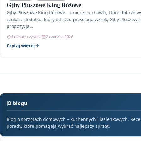
Gjby Pluszowe King Różowe
Gjby Pluszowe King Różowe – urocze słuchawki, które dobrze wy
szukasz dodatku, który od razu przyciąga wzrok, Gjby Pluszowe
propozycja…
4 minuty czytania
2 czerwca 2026
Czytaj więcej
O blogu
Blog o sprzętach domowych – kuchennych i łazienkowych. Recenz
porady, które pomagają wybrać najlepszy sprzęt.