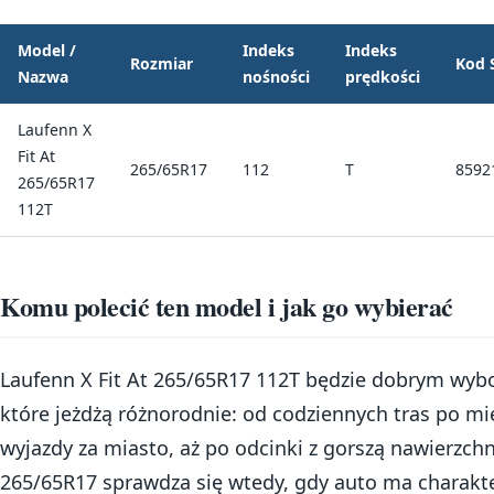
Model /
Indeks
Indeks
Rozmiar
Kod 
Nazwa
nośności
prędkości
Laufenn X
Fit At
265/65R17
112
T
8592
265/65R17
112T
Komu polecić ten model i jak go wybierać
Laufenn X Fit At 265/65R17 112T będzie dobrym wyb
które jeżdżą różnorodnie: od codziennych tras po mie
wyjazdy za miasto, aż po odcinki z gorszą nawierzch
265/65R17 sprawdza się wtedy, gdy auto ma charakte