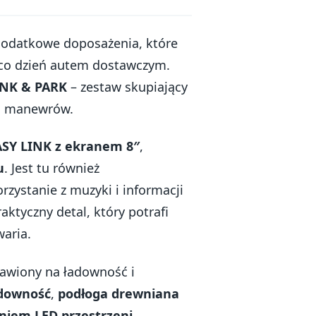
dodatkowe doposażenia, które
a co dzień autem dostawczym.
INK & PARK
– zestaw skupiający
as manewrów.
ASY LINK z ekranem 8″
,
u
. Jest tu również
rzystanie z muzyki i informacji
aktyczny detal, który potrafi
waria.
tawiony na ładowność i
adowność
,
podłoga drewniana
niem LED przestrzeni