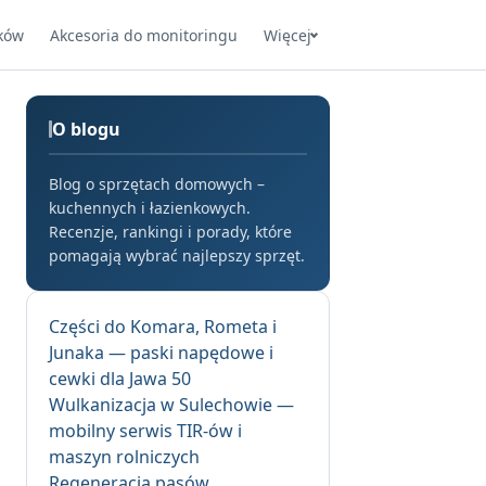
ków
Akcesoria do monitoringu
Więcej
O blogu
Blog o sprzętach domowych –
kuchennych i łazienkowych.
Recenzje, rankingi i porady, które
pomagają wybrać najlepszy sprzęt.
Części do Komara, Rometa i
Junaka — paski napędowe i
cewki dla Jawa 50
Wulkanizacja w Sulechowie —
mobilny serwis TIR-ów i
maszyn rolniczych
Regeneracja pasów