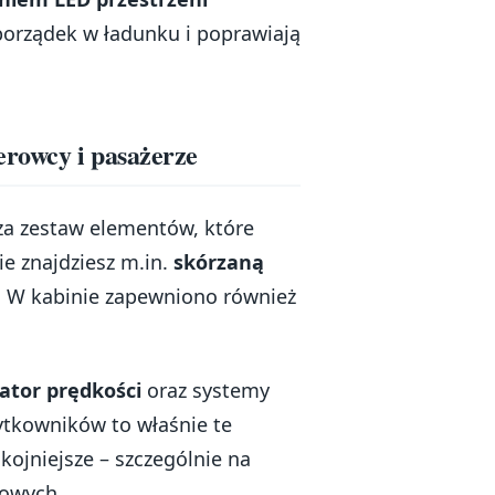
porządek w ładunku i poprawiają
erowcy i pasażerze
za zestaw elementów, które
e znajdziesz m.in.
skórzaną
. W kabinie zapewniono również
ator prędkości
oraz systemy
żytkowników to właśnie te
kojniejsze – szczególnie na
gowych.