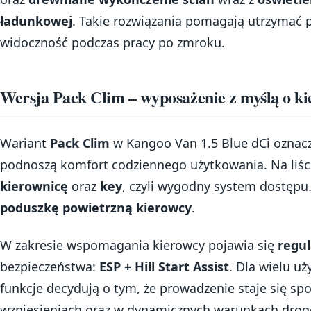
ładunkowej
. Takie rozwiązania pomagają utrzymać 
widoczność podczas pracy po zmroku.
Wersja Pack Clim – wyposażenie z myślą o ki
Wariant
Pack Clim
w Kangoo Van 1.5 Blue dCi oznac
podnoszą komfort codziennego użytkowania. Na liści
kierownicę
oraz
key
, czyli wygodny system dostępu
poduszkę powietrzną kierowcy
.
W zakresie wspomagania kierowcy pojawia się
regul
bezpieczeństwa:
ESP + Hill Start Assist
. Dla wielu u
funkcje decydują o tym, że prowadzenie staje się spo
wzniesieniach oraz w dynamicznych warunkach dro