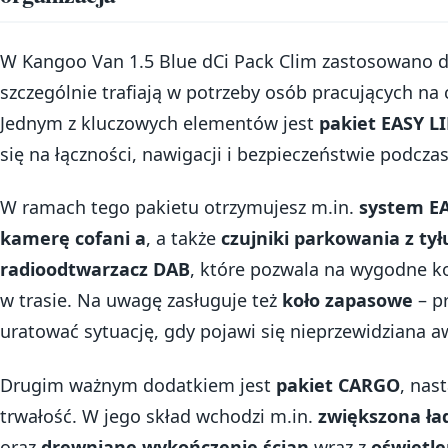
W Kangoo Van 1.5 Blue dCi Pack Clim zastosowano 
szczególnie trafiają w potrzeby osób pracujących n
Jednym z kluczowych elementów jest
pakiet EASY L
się na łączności, nawigacji i bezpieczeństwie podcz
W ramach tego pakietu otrzymujesz m.in.
system E
kamerę cofani a
, a także
czujniki parkowania z tył
radioodtwarzacz DAB
, które pozwala na wygodne ko
w trasie. Na uwagę zasługuje też
koło zapasowe
– pr
uratować sytuację, gdy pojawi się nieprzewidziana a
Drugim ważnym dodatkiem jest
pakiet CARGO
, nas
trwałość. W jego skład wchodzi m.in.
zwiększona ł
oraz
drewniane wykończenie ścian
wraz z
oświetle