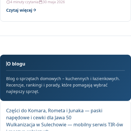
4 minuty czytania
30 maja 2026
Czytaj więcej
O blogu
Blog o sprzętach domowych – kuchennych i łazienkowych.
Recenzje, rankingi i porady, które pomagają wybrać
najlepszy sprzęt.
Części do Komara, Rometa i Junaka — paski
napędowe i cewki dla Jawa 50
Wulkanizacja w Sulechowie — mobilny serwis TIR-ów