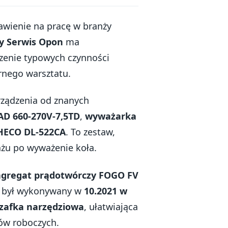
awienie na pracę w branży
ny Serwis Opon
ma
zenie typowych czynności
rnego warsztatu.
ządzenia od znanych
AD 660-270V-7,5TD
,
wyważarka
HECO DL-522CA
. To zestaw,
żu po wyważenie koła.
agregat prądotwórczy FOGO FV
ie był wykonywany w
10.2021 w
zafka narzędziowa
, ułatwiająca
ów roboczych.