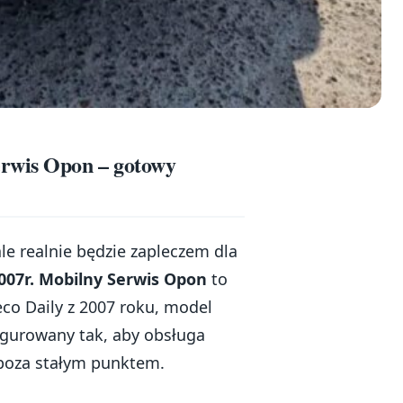
rwis Opon – gotowy
 ale realnie będzie zapleczem dla
007r. Mobilny Serwis Opon
to
co Daily z 2007 roku, model
igurowany tak, aby obsługa
t poza stałym punktem.