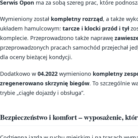
Serwis Opon
ma za sobą szereg prac, które podnosz
Wymieniony został
kompletny rozrząd
, a także wy
układem hamulcowym:
tarcze i klocki przód i tył
zos
komplecie. Przeprowadzono także naprawę
zawiesze
przeprowadzonych pracach samochód przejechał je
dla oceny bieżącej kondycji.
Dodatkowo w
04.2022
wymieniono
kompletny zespó
zregenerowano skrzynię biegów
. To szczególnie 
trybie „ciągłe dojazdy i obsługa”.
Bezpieczeństwo i komfort – wyposażenie, któ
Codzienna jazda w ruchu miejskim i na trasach wym