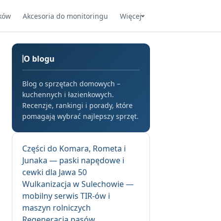
ków
Akcesoria do monitoringu
Więcej
O blogu
Blog o sprzętach domowych –
kuchennych i łazienkowych.
Recenzje, rankingi i porady, które
pomagają wybrać najlepszy sprzęt.
Części do Komara, Rometa i
Junaka — paski napędowe i
cewki dla Jawa 50
Wulkanizacja w Sulechowie —
mobilny serwis TIR-ów i
maszyn rolniczych
Regeneracja pasów