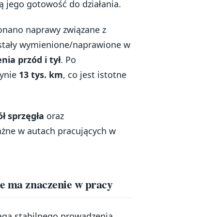
ą jego gotowość do działania.
konano naprawy związane z
tały wymienione/naprawione w
nia przód i tył
. Po
dynie
13 tys. km
, co jest istotne
ł sprzęgła
oraz
ważne w autach pracujących w
re ma znaczenie w pracy
aga stabilnego prowadzenia