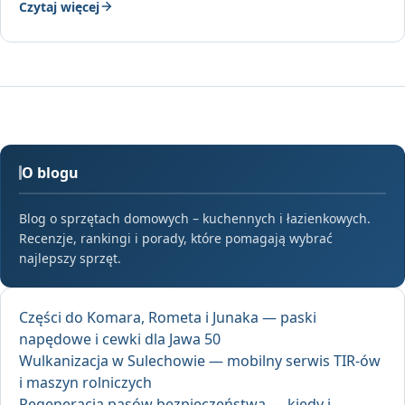
Czytaj więcej
O blogu
Blog o sprzętach domowych – kuchennych i łazienkowych.
Recenzje, rankingi i porady, które pomagają wybrać
najlepszy sprzęt.
Części do Komara, Rometa i Junaka — paski
napędowe i cewki dla Jawa 50
Wulkanizacja w Sulechowie — mobilny serwis TIR-ów
i maszyn rolniczych
Regeneracja pasów bezpieczeństwa — kiedy i