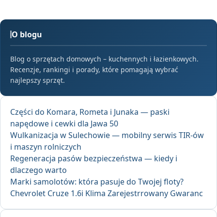
O blogu
Blog o sprzętach domowych – kuchennych i łazienkowych.
Recenzje, rankingi i porady, które pomagają wybrać
najlepszy sprzęt.
Części do Komara, Rometa i Junaka — paski
napędowe i cewki dla Jawa 50
Wulkanizacja w Sulechowie — mobilny serwis TIR-ów
i maszyn rolniczych
Regeneracja pasów bezpieczeństwa — kiedy i
dlaczego warto
Marki samolotów: która pasuje do Twojej floty?
Chevrolet Cruze 1.6i Klima Zarejestrrowany Gwaranc