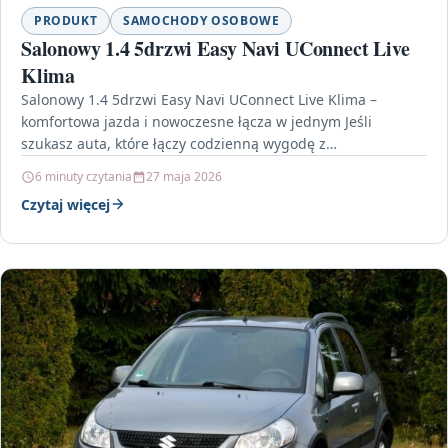
PRODUKT
SAMOCHODY OSOBOWE
Salonowy 1.4 5drzwi Easy Navi UConnect Live
Klima
Salonowy 1.4 5drzwi Easy Navi UConnect Live Klima –
komfortowa jazda i nowoczesne łącza w jednym Jeśli
szukasz auta, które łączy codzienną wygodę z…
6 minuty czytania
27 maja 2026
Czytaj więcej