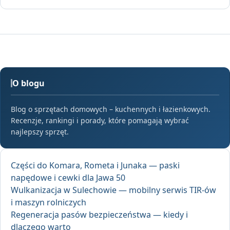
O blogu
Blog o sprzętach domowych – kuchennych i łazienkowych.
Recenzje, rankingi i porady, które pomagają wybrać
najlepszy sprzęt.
Części do Komara, Rometa i Junaka — paski
napędowe i cewki dla Jawa 50
Wulkanizacja w Sulechowie — mobilny serwis TIR-ów
i maszyn rolniczych
Regeneracja pasów bezpieczeństwa — kiedy i
dlaczego warto