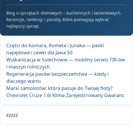
Blog o sprzętach domowych – kuchennych i łazienkowych.
Recenzje, rankingi i porady, które pomagają wybrać
najlepszy sprzęt.
Części do Komara, Rometa i Junaka — paski
napędowe i cewki dla Jawa 50
Wulkanizacja w Sulechowie — mobilny serwis TIR-ów
i maszyn rolniczych
Regeneracja pasów bezpieczeństwa — kiedy i
dlaczego warto
Marki samolotów: która pasuje do Twojej floty?
Chevrolet Cruze 1.6i Klima Zarejestrrowany Gwaranc
zzzzz