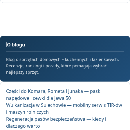
O blogu
Blog o sprzętach domowych – kuchennych i łazienkowych.
Recenzje, rankingi i porady, które pomagają wybrać
najlepszy sprzęt.
Części do Komara, Rometa i Junaka — paski
napędowe i cewki dla Jawa 50
Wulkanizacja w Sulechowie — mobilny serwis TIR-ów
i maszyn rolniczych
Regeneracja pasów bezpieczeństwa — kiedy i
dlaczego warto