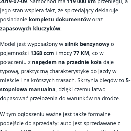
2019-07-09
. Samochód ma
119 000 km
przebiegu, a
jego stan wspiera fakt, że sprzedający deklaruje
posiadanie
kompletu dokumentów
oraz
zapasowych kluczyków
.
Model jest wyposażony w
silnik benzynowy
o
pojemności
1368 ccm
i mocy
77 KM
, co w
połączeniu z
napędem na przednie koła
daje
typową, praktyczną charakterystykę do jazdy w
mieście i na krótszych trasach. Skrzynia biegów to
5-
stopniowa manualna
, dzięki czemu łatwo
dopasować przełożenia do warunków na drodze.
W tym ogłoszeniu ważne jest także formalne
podejście do sprzedaży: auto jest sprzedawane z