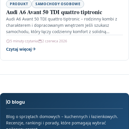
PRODUKT
SAMOCHODY OSOBOWE
Audi A6 Avant 50 TDI quattro tiptronic
Audi A6 Avant 50 TDI quattro tiptronic – rodzinny kombi z
charakterem i dopracowanym wnętrzem Jeśli szukasz
samochodu, który łączy codzienny komfort z solidną…
5 minuty czytania
2 czerwca 2026
Czytaj więcej
O blogu
Blog o sprzętach domowych – kuchennych i łazienkowych.
Recenzje, rankingi i porady, które pomagają wybrać