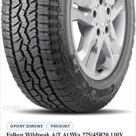
OPONY ZIMOWE
PRODUKT
Falken Wildpeak A/T At3Wa 275/45R20 110V