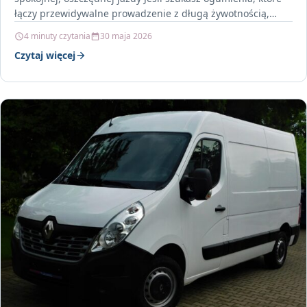
łączy przewidywalne prowadzenie z długą żywotnością,
model…
4 minuty czytania
30 maja 2026
Czytaj więcej