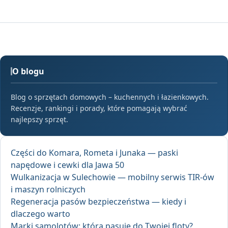
O blogu
Blog o sprzętach domowych – kuchennych i łazienkowych.
Recenzje, rankingi i porady, które pomagają wybrać
najlepszy sprzęt.
Części do Komara, Rometa i Junaka — paski
napędowe i cewki dla Jawa 50
Wulkanizacja w Sulechowie — mobilny serwis TIR-ów
i maszyn rolniczych
Regeneracja pasów bezpieczeństwa — kiedy i
dlaczego warto
Marki samolotów: która pasuje do Twojej floty?