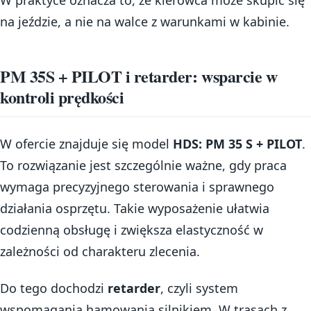
W praktyce oznacza to, że kierowca może skupić się
na jeździe, a nie na walce z warunkami w kabinie.
PM 35S + PILOT i retarder: wsparcie w
kontroli prędkości
W ofercie znajduje się model
HDS: PM 35 S + PILOT
.
To rozwiązanie jest szczególnie ważne, gdy praca
wymaga precyzyjnego sterowania i sprawnego
działania osprzętu. Takie wyposażenie ułatwia
codzienną obsługę i zwiększa elastyczność w
zależności od charakteru zlecenia.
Do tego dochodzi
retarder
, czyli system
wspomagania hamowania silnikiem. W trasach z