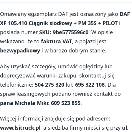
Omawiany egzemplarz DAF jest oznaczony jako
DAF
XF 105.410 Ciągnik siodłowy + PM 35S + PILOT
i
posiada numer
SKU: 9be5775596c0
. W opisie
wskazano, że to
faktura VAT
, a pojazd jest
bezwypadkowy
i w bardzo dobrym stanie.
Aby uzyskać szczegóły, umówić oględziny lub
doprecyzować warunki zakupu, skontaktuj się
telefonicznie:
504 275 320
lub
695 322 108
. Dla
spraw leasingowych podano również kontakt do
pana Michała Miki
:
609 523 855
.
Więcej informacji znajduje się pod adresem:
www.lsitruck.pl
, a siedziba firmy mieści się przy
ul.