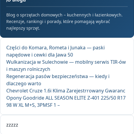
Blog o sprzętach domowych – kuchennych i łazienkowych.
Recenzje, rankingi i porady, które pomagają wybrać
najlepszy sprzęt.
Części do Komara, Rometa i Junaka — paski
napędowe i cewki dla Jawa 50
Wulkanizacja w Sulechowie — mobilny serwis TIR-ów
i maszyn rolniczych
Regeneracja pasów bezpieczeństwa — kiedy i
dlaczego warto
Chevrolet Cruze 1.6i Klima Zarejestrrowany Gwaranc
Opony Goodride ALL SEASON ELITE Z-401 225/50 R17
98 W XL M+S, 3PMSF 1 –
zzzzz