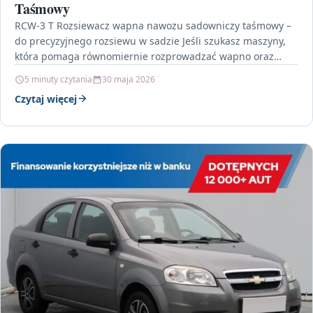
Taśmowy
RCW-3 T Rozsiewacz wapna nawozu sadowniczy taśmowy –
do precyzyjnego rozsiewu w sadzie Jeśli szukasz maszyny,
która pomaga równomiernie rozprowadzać wapno oraz
nawozy w…
5 minuty czytania
30 maja 2026
Czytaj więcej