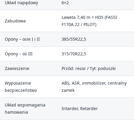
Układ napędowy
6×2
Laweta 7,40 m + HDS (FASSI
Zabudowa
F170A.22 / PILOT)
Opony – osie I i II
385/55R22,5
Opony – oś III
315/70R22,5
Zawieszenie
Przód: resor / Tył: poduszki
Wyposażenie
ABS, ASR, immobilizer, centralny
bezpieczeństwo
zamek
Układ wspomagania
Intarder, Retarder
hamowania