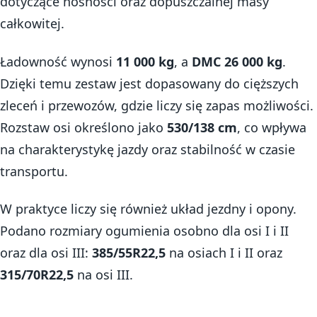
dotyczące nośności oraz dopuszczalnej masy
całkowitej.
Ładowność wynosi
11 000 kg
, a
DMC 26 000 kg
.
Dzięki temu zestaw jest dopasowany do cięższych
zleceń i przewozów, gdzie liczy się zapas możliwości.
Rozstaw osi określono jako
530/138 cm
, co wpływa
na charakterystykę jazdy oraz stabilność w czasie
transportu.
W praktyce liczy się również układ jezdny i opony.
Podano rozmiary ogumienia osobno dla osi I i II
oraz dla osi III:
385/55R22,5
na osiach I i II oraz
315/70R22,5
na osi III.