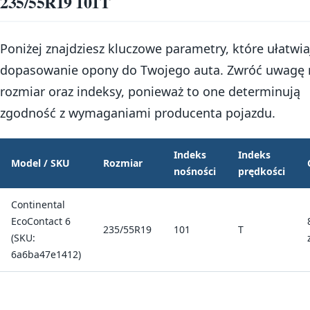
235/55R19 101T
Poniżej znajdziesz kluczowe parametry, które ułatwia
dopasowanie opony do Twojego auta. Zwróć uwagę 
rozmiar oraz indeksy, ponieważ to one determinują
zgodność z wymaganiami producenta pojazdu.
Indeks
Indeks
Model / SKU
Rozmiar
nośności
prędkości
Continental
EcoContact 6
235/55R19
101
T
(SKU:
6a6ba47e1412)