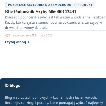
POZOSTAŁE AKCESORIA DO SAMOCHODU
PRODUKT
Blic Podnośnik Szyby 606000Ci2431
Dlaczego podnośnik szyby jest tak ważny w codziennej jeździe?
Każdy, kto korzysta z samochodu na co dzień, wie, że szyby w
drzwiach powinny działać…
5 minuty czytania
31 maja 2026
Czytaj więcej
O blogu
Blog o sprzętach domowych – kuchennych i łazienkowych.
Recenzje, rankingi i porady, które pomagają wybrać najlepszy