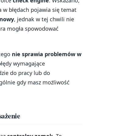
rolce
check engine
. Wskazano,
 a w błędach pojawia się temat
 nowy
, jednak w tej chwili nie
tóra mogła spowodować
ącego
nie sprawia problemów w
 błędy wymagające
zie do pracy lub do
ególnie gdy masz możliwość
sażenie
az
centralny zamek
. To