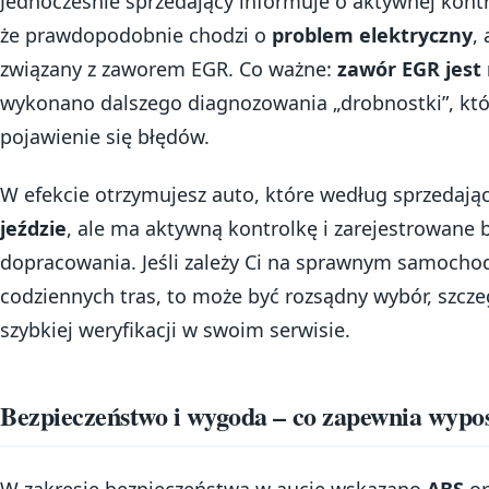
Jednocześnie sprzedający informuje o aktywnej kont
że prawdopodobnie chodzi o
problem elektryczny
,
związany z zaworem EGR. Co ważne:
zawór EGR jest
wykonano dalszego diagnozowania „drobnostki”, k
pojawienie się błędów.
W efekcie otrzymujesz auto, które według sprzedaj
jeździe
, ale ma aktywną kontrolkę i zarejestrowane
dopracowania. Jeśli zależy Ci na sprawnym samochod
codziennych tras, to może być rozsądny wybór, szcz
szybkiej weryfikacji w swoim serwisie.
Bezpieczeństwo i wygoda – co zapewnia wypo
W zakresie bezpieczeństwa w aucie wskazano
ABS
or