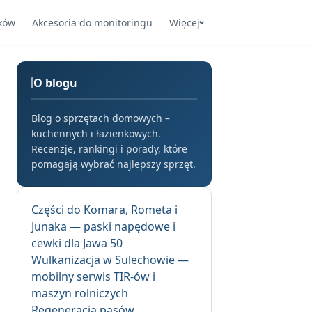
ków
Akcesoria do monitoringu
Więcej
O blogu
Blog o sprzętach domowych –
kuchennych i łazienkowych.
Recenzje, rankingi i porady, które
pomagają wybrać najlepszy sprzęt.
Części do Komara, Rometa i
Junaka — paski napędowe i
cewki dla Jawa 50
Wulkanizacja w Sulechowie —
mobilny serwis TIR-ów i
maszyn rolniczych
Regeneracja pasów