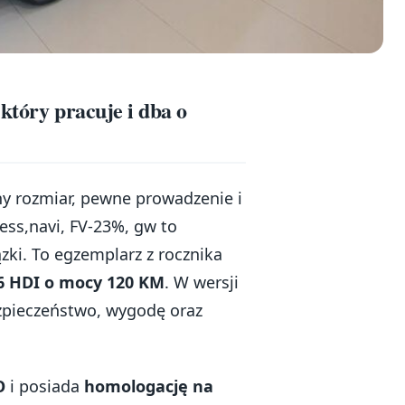
który pracuje i dba o
zny rozmiar, pewne prowadzenie i
ss,navi, FV-23%, gw to
ki. To egzemplarz z rocznika
6 HDI o mocy 120 KM
. W wersji
zpieczeństwo, wygodę oraz
O
i posiada
homologację na