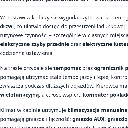
W dostawczaku liczy się wygoda użytkowania. Ten 
drzwi
, co ułatwia dostęp do przestrzeni ładunkowej
rutynowe czynności – szczególnie w ciasnych miejs
elektryczne szyby przednie
oraz
elektryczne luste
codzienne ustawienia.
Na trasie przydaje się
tempomat
oraz
ogranicznik 
pomagają utrzymać stałe tempo jazdy i lepiej kontr
zwłaszcza podczas dłuższych dojazdów. Kierowca ma 
wielofunkcyjną
, a całość wspiera
komputer pokła
Klimat w kabinie utrzymuje
klimatyzacja manualna
pomagają gniazda i łączność:
gniazdo AUX
,
gniazdo
temu łatwiej prowadzić rozmowy i obsługiwać muzyk