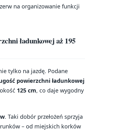
rzerw na organizowanie funkcji
rzchni ładunkowej aż 195
nie tylko na jazdę. Podane
ugość powierzchni ładunkowej
sokość
125 cm
, co daje wygodny
ów
. Taki dobór przełożeń sprzyja
warunków – od miejskich korków