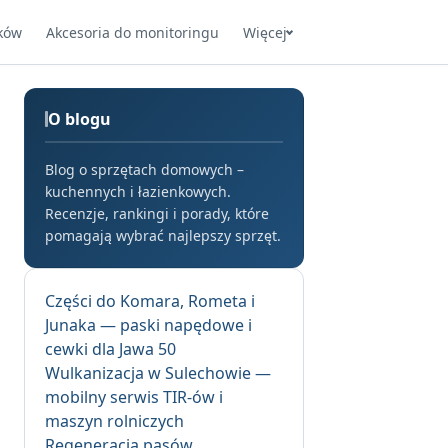
ków
Akcesoria do monitoringu
Więcej
O blogu
Blog o sprzętach domowych –
kuchennych i łazienkowych.
Recenzje, rankingi i porady, które
pomagają wybrać najlepszy sprzęt.
Części do Komara, Rometa i
Junaka — paski napędowe i
cewki dla Jawa 50
Wulkanizacja w Sulechowie —
mobilny serwis TIR-ów i
maszyn rolniczych
Regeneracja pasów