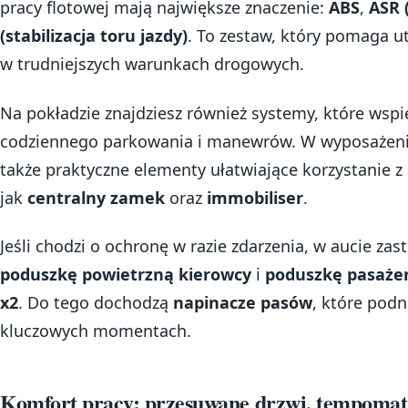
pracy flotowej mają największe znaczenie:
ABS
,
ASR 
(stabilizacja toru jazdy)
. To zestaw, który pomaga 
w trudniejszych warunkach drogowych.
Na pokładzie znajdziesz również systemy, które wspi
codziennego parkowania i manewrów. W wyposażen
także praktyczne elementy ułatwiające korzystanie z
jak
centralny zamek
oraz
immobiliser
.
Jeśli chodzi o ochronę w razie zdarzenia, w aucie z
poduszkę powietrzną kierowcy
i
poduszkę pasaże
x2
. Do tego dochodzą
napinacze pasów
, które pod
kluczowych momentach.
Komfort pracy: przesuwane drzwi, tempomat