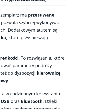
egzemplarz ma
przesuwane
 i pozwala szybciej wykonywać
cach. Dodatkowym atutem są
rka
, które przyspieszają
prędkości
. To rozwiązania, które
olować parametry podróży,
też do dyspozycji
kierownicę
dowy
.
, a w codziennym korzystaniu
 USB
oraz
Bluetooth
. Dzięki
ę bez zbędnego rozpraszania.