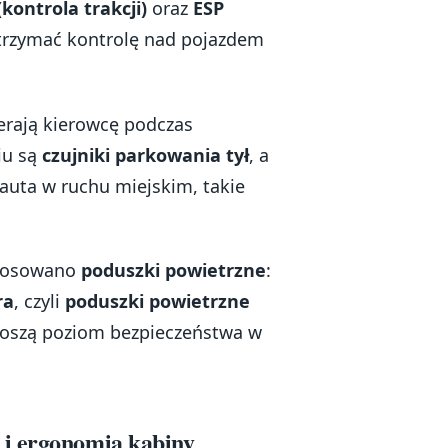
(kontrola trakcji)
oraz
ESP
utrzymać kontrolę nad pojazdem
erają kierowcę podczas
iu są
czujniki parkowania tył
, a
 auta w ruchu miejskim, takie
astosowano
poduszki powietrzne
:
ra
, czyli
poduszki powietrzne
noszą poziom bezpieczeństwa w
 i ergonomia kabiny