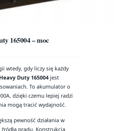
ty 165004 – moc
i wtedy, gdy liczy się każdy
Heavy Duty 165004
jest
osowaniach. To akumulator o
A, dzięki czemu lepiej radzi
nia mogą tracić wydajność.
iększą pewność działania w
 źródła prądu. Konstrukcja