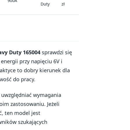
900A
Duty
zł
avy Duty 165004
sprawdzi się
nergii przy napięciu 6V i
ktyce to dobry kierunek dla
wość do pracy.
n uwzględniać wymagania
oim zastosowaniu. Jeżeli
ć, ten model jest
owników szukających