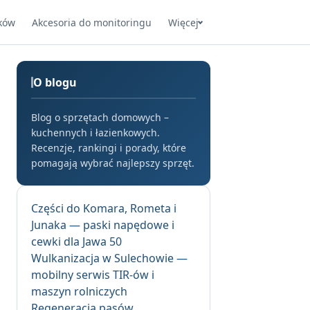
ków
Akcesoria do monitoringu
Więcej
O blogu
Blog o sprzętach domowych –
kuchennych i łazienkowych.
Recenzje, rankingi i porady, które
pomagają wybrać najlepszy sprzęt.
Części do Komara, Rometa i
Junaka — paski napędowe i
cewki dla Jawa 50
Wulkanizacja w Sulechowie —
mobilny serwis TIR-ów i
maszyn rolniczych
Regeneracja pasów