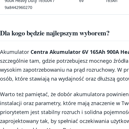
900A Heavy Duty 165004 /
6V
165Ah
9a8442960270
Dla kogo będzie najlepszym wyborem?
Akumulator
Centra Akumulator 6V 165Ah 900A He
szczególnie tam, gdzie potrzebujesz mocnego źródła e
wysokim zapotrzebowaniu na prąd rozruchowy. W pra
osób, które stawiają na wydajność oraz dłuższą goto
Warto też pamiętać, że dobór akumulatora powinie
instalacji oraz parametry, które mają znaczenie w Tw
priorytetem jest stabilny rozruch i solidna pojemnoś
zaprojektowany tak, by spełniać oczekiwania użytk