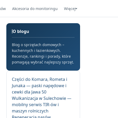
ków
Akcesoria do monitoringu
Więcej
O blogu
Blog o sprzętach domowych –
kuchennych i łazienkowych.
Recenzje, rankingi i porady, które
pomagają wybrać najlepszy sprzęt.
Części do Komara, Rometa i
Junaka — paski napędowe i
cewki dla Jawa 50
Wulkanizacja w Sulechowie —
mobilny serwis TIR-ów i
maszyn rolniczych
Regeneracja pasów