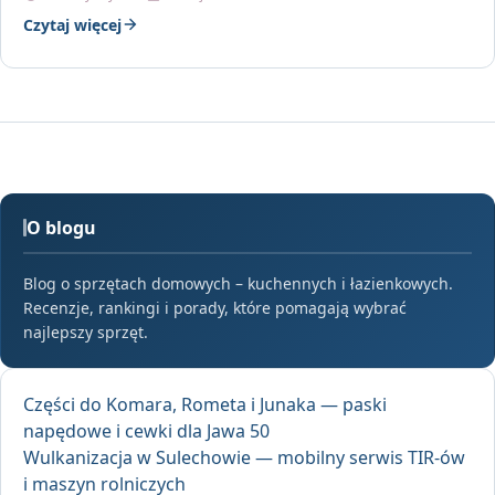
Czytaj więcej
O blogu
Blog o sprzętach domowych – kuchennych i łazienkowych.
Recenzje, rankingi i porady, które pomagają wybrać
najlepszy sprzęt.
Części do Komara, Rometa i Junaka — paski
napędowe i cewki dla Jawa 50
Wulkanizacja w Sulechowie — mobilny serwis TIR-ów
i maszyn rolniczych