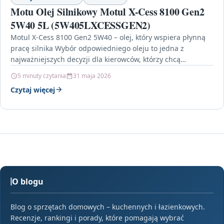
Motu Olej Silnikowy Motul X-Cess 8100 Gen2
5W40 5L (5W405LXCESSGEN2)
Motul X-Cess 8100 Gen2 5W40 – olej, który wspiera płynną
pracę silnika Wybór odpowiedniego oleju to jedna z
najważniejszych decyzji dla kierowców, którzy chcą…
5 minuty czytania
31 maja 2026
Czytaj więcej
O blogu
Blog o sprzętach domowych – kuchennych i łazienkowych.
Recenzje, rankingi i porady, które pomagają wybrać