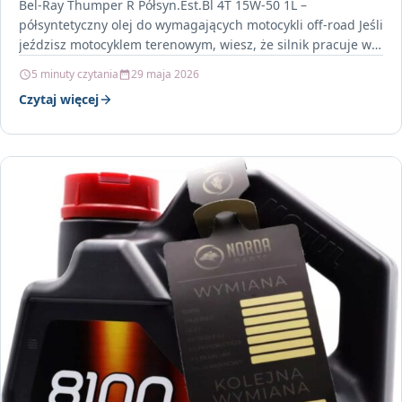
Bel-Ray Thumper R Półsyn.Est.Bl 4T 15W-50 1L –
półsyntetyczny olej do wymagających motocykli off-road Jeśli
jeździsz motocyklem terenowym, wiesz, że silnik pracuje w
zupełnie…
5 minuty czytania
29 maja 2026
Czytaj więcej