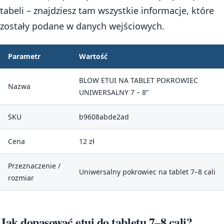
tabeli – znajdziesz tam wszystkie informacje, które
zostały podane w danych wejściowych.
Parametr
Wartość
BLOW ETUI NA TABLET POKROWIEC
Nazwa
UNIWERSALNY 7 – 8”
SKU
b9608abde2ad
Cena
12 zł
Przeznaczenie /
Uniwersalny pokrowiec na tablet 7–8 cali
rozmiar
Jak dopasować etui do tabletu 7–8 cali?