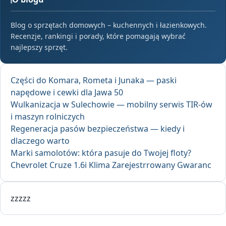
Blog o sprzętach domowych – kuchennych i łazienkowych.
Recenzje, rankingi i porady, które pomagają wybrać
najlepszy sprzęt.
Części do Komara, Rometa i Junaka — paski
napędowe i cewki dla Jawa 50
Wulkanizacja w Sulechowie — mobilny serwis TIR-ów
i maszyn rolniczych
Regeneracja pasów bezpieczeństwa — kiedy i
dlaczego warto
Marki samolotów: która pasuje do Twojej floty?
Chevrolet Cruze 1.6i Klima Zarejestrrowany Gwaranc
zzzzz