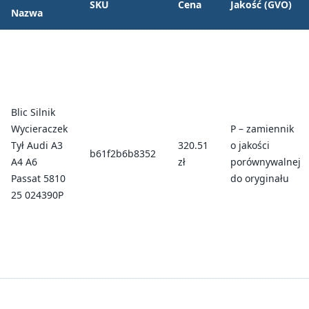
SKU
Cena
Jakość (GVO)
Nazwa
Blic Silnik
Wycieraczek
P – zamiennik
Tył Audi A3
320.51
o jakości
b61f2b6b8352
A4 A6
zł
porównywalnej
Passat 5810
do oryginału
25 024390P