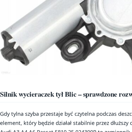
Silnik wycieraczek tył Blic – sprawdzone rozw
Gdy tylna szyba przestaje być czytelna podczas deszczu
element, który będzie działał stabilnie przez dłuższy c
Audi A3 A4 A6 Passat 5810 25 024390P to zamiennik