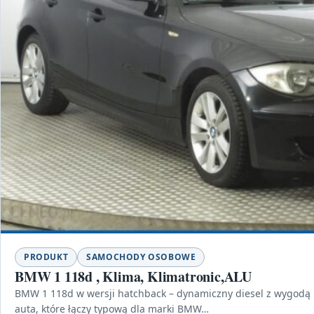
PRODUKT
SAMOCHODY OSOBOWE
BMW 1 118d , Klima, Klimatronic,ALU
BMW 1 118d w wersji hatchback – dynamiczny diesel z wygodą n
auta, które łączy typową dla marki BMW…