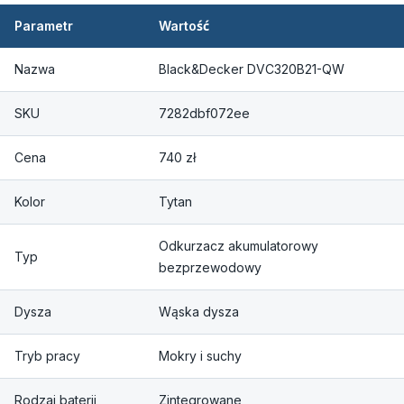
Parametr
Wartość
Nazwa
Black&Decker DVC320B21-QW
SKU
7282dbf072ee
Cena
740 zł
Kolor
Tytan
Odkurzacz akumulatorowy
Typ
bezprzewodowy
Dysza
Wąska dysza
Tryb pracy
Mokry i suchy
Rodzaj baterii
Zintegrowane