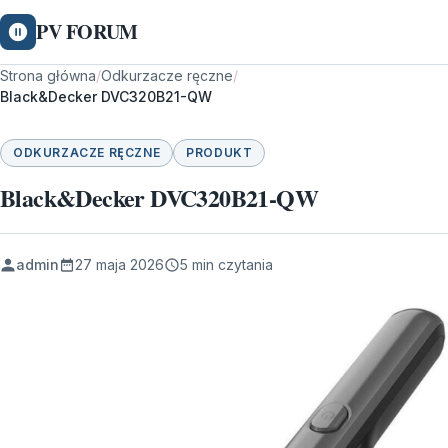
PV FORUM
Strona główna
/
Odkurzacze ręczne
/
Black&Decker DVC320B21-QW
ODKURZACZE RĘCZNE
PRODUKT
Black&Decker DVC320B21-QW
admin
27 maja 2026
5 min czytania