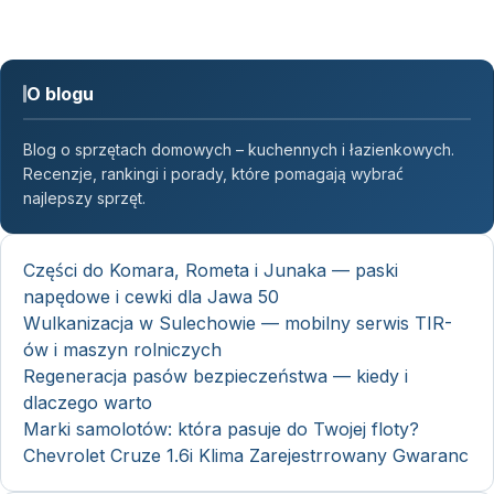
O blogu
Blog o sprzętach domowych – kuchennych i łazienkowych.
Recenzje, rankingi i porady, które pomagają wybrać
najlepszy sprzęt.
Części do Komara, Rometa i Junaka — paski
napędowe i cewki dla Jawa 50
Wulkanizacja w Sulechowie — mobilny serwis TIR-
ów i maszyn rolniczych
Regeneracja pasów bezpieczeństwa — kiedy i
dlaczego warto
Marki samolotów: która pasuje do Twojej floty?
Chevrolet Cruze 1.6i Klima Zarejestrrowany Gwaranc