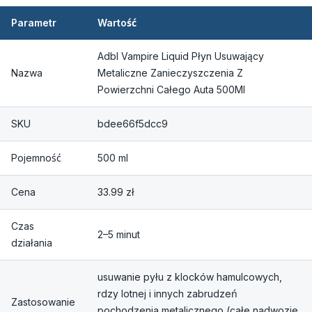
Parametr
Wartość
Adbl Vampire Liquid Płyn Usuwający
Nazwa
Metaliczne Zanieczyszczenia Z
Powierzchni Całego Auta 500Ml
SKU
bdee66f5dcc9
Pojemność
500 ml
Cena
33.99 zł
Czas
2–5 minut
działania
usuwanie pyłu z klocków hamulcowych,
rdzy lotnej i innych zabrudzeń
Zastosowanie
pochodzenia metalicznego (całe nadwozie,