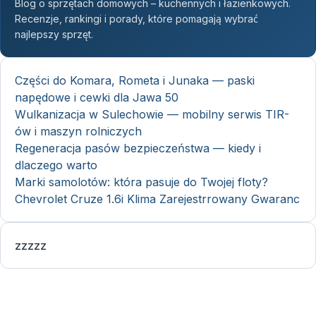
Blog o sprzętach domowych – kuchennych i łazienkowych.
Recenzje, rankingi i porady, które pomagają wybrać
najlepszy sprzęt.
Części do Komara, Rometa i Junaka — paski
napędowe i cewki dla Jawa 50
Wulkanizacja w Sulechowie — mobilny serwis TIR-
ów i maszyn rolniczych
Regeneracja pasów bezpieczeństwa — kiedy i
dlaczego warto
Marki samolotów: która pasuje do Twojej floty?
Chevrolet Cruze 1.6i Klima Zarejestrrowany Gwaranc
zzzzz