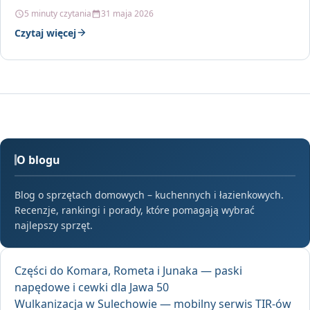
5 minuty czytania
31 maja 2026
Czytaj więcej
O blogu
Blog o sprzętach domowych – kuchennych i łazienkowych.
Recenzje, rankingi i porady, które pomagają wybrać
najlepszy sprzęt.
Części do Komara, Rometa i Junaka — paski
napędowe i cewki dla Jawa 50
Wulkanizacja w Sulechowie — mobilny serwis TIR-ów