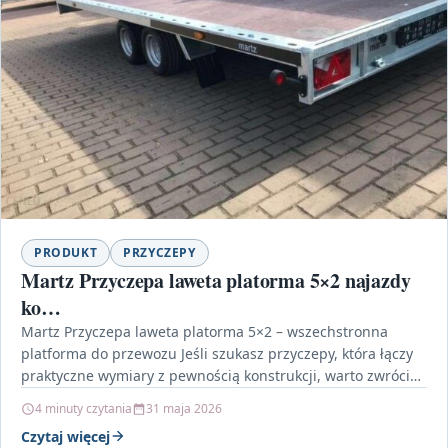
PRODUKT
PRZYCZEPY
Martz Przyczepa laweta platorma 5×2 najazdy
ko…
Martz Przyczepa laweta platorma 5×2 – wszechstronna
platforma do przewozu Jeśli szukasz przyczepy, która łączy
praktyczne wymiary z pewnością konstrukcji, warto zwrócić
uwagę na…
4 minuty czytania
31 maja 2026
Czytaj więcej