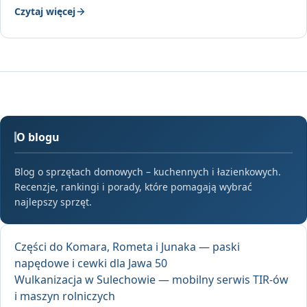
Czytaj więcej
O blogu
Blog o sprzętach domowych – kuchennych i łazienkowych.
Recenzje, rankingi i porady, które pomagają wybrać
najlepszy sprzęt.
Części do Komara, Rometa i Junaka — paski
napędowe i cewki dla Jawa 50
Wulkanizacja w Sulechowie — mobilny serwis TIR-ów
i maszyn rolniczych