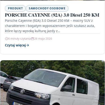
PRODUKT
SAMOCHODY OSOBOWE
PORSCHE CAYENNE (92A) 3.0 Diesel 250 KM
Porsche Cayenne (92A) 3.0 Diesel 250 KM – mocny SUV z
charakterem i bogatym wyposażeniem Jeśli szukasz auta,
które łączy wysoką kulturę jazdy z…
6 minuty czytania
26 maja 2026
Czytaj więcej