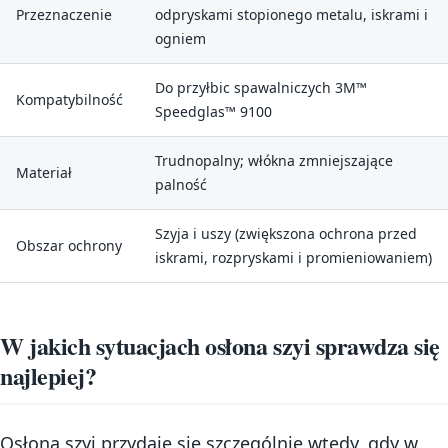
Przeznaczenie
odpryskami stopionego metalu, iskrami i
ogniem
Do przyłbic spawalniczych 3M™
Kompatybilność
Speedglas™ 9100
Trudnopalny; włókna zmniejszające
Materiał
palność
Szyja i uszy (zwiększona ochrona przed
Obszar ochrony
iskrami, rozpryskami i promieniowaniem)
W jakich sytuacjach osłona szyi sprawdza się
najlepiej?
Osłona szyi przydaje się szczególnie wtedy, gdy w